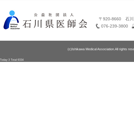
〒920-8660 
076-239-3800
(c)Ishikawa Medical Association.All rights res
Today:3 Total:9334