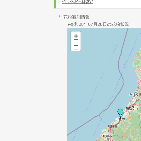
イネ科花粉
花粉観測情報
●令和08年07月28日の花粉状況
+
−