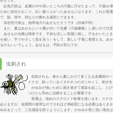
せもです。
紅色汗疹は、皮膚のやや深いところの汗腺に汗がたまって、汗腺を壊
ために炎症がおこり、紅い盛り上がったあせもになります。これが普通
で、額、背中、頚などの擦れる場所にできます。
深在性汗疹は、熱帯地方のあせもだそうです（詳細不明）。
また、夏はあせもにバイ菌が付いて化膿（汗腺膿瘍）し易いので注意
あせもの治療は簡単です。子供を涼しい部屋に移し、汗をかいたとき
を使い、手でやさしく肌を洗う）をして、新しい下着に着替える。あせ
るのもいいでしょう。あせもは、予防が肝心です。
虫刺され
虫刺されも、春から夏にかけて多くなる皮膚病の一
ドクガ、飼っているイヌやネコのダニやノミ、刺す生
かゆみが強いために掻き過ぎて感染を起こし、とび
つけたら早めに治療することが重要です。
普通は、強めのステロイド軟膏を使います。ステロ
ありますが、短期間の使用なのでそれほど神経質になる必要はありませ
ゆみをとって、二次感染を防ぐようにします。かゆみが更に強い場合は