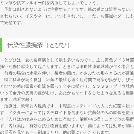
ミン剤や抗アレルギー剤を内服してもよいでしょう。
予防は刺されないように注意することです。蜂の巣には近寄らない。
さわらない。イヌやネコは、いつもきれいに。また、お部屋のダニにも
で完璧です。
伝染性膿痂疹（とびひ）
とびひは、夏の皮膚病として最も多いものです。主に黄色ブドウ球菌
掻いた傷に感染して起こります。ときには溶血性連鎖球菌が付く場合も
前者の場合は水疱を伴い、後者の菌は、かさぶたの形をとるのが普通
特に猛暑が続く夏は、細菌の繁殖も速く短時間で発疹が拡がり、びっ
とびひの菌の毒素が血流を回って全身に拡がり、ＳＳＳＳ（ブドウ球菌
いって全身の皮膚の皮がむけ、あたかもヤケドをしたような見るも無惨
ます。油断大敵！
治療は、軟膏と内服薬です。中程度のステロイドの入った細菌を殺す
す。ドクターによってはステロイドを含まない抗菌剤のみの軟膏を使う
イド入りはかゆみを止めるために有効で、治療中に掻くことで他の場所
す。内服薬は、有効な抗生物質を使いますが、菌によっては効果が弱い
の反応を見てもう一剤加えたり、他の薬にかえたりします。