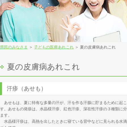
県民のみなさま
＞
子どもの医療あれこれ
＞ 夏の皮膚病あれこれ
夏の皮膚病あれこれ
汗疹（あせも）
あせもは、夏に特有な多量の汗が、汗を作る汗腺に貯まるために起こ
す。あせもの発疹は、水晶様汗疹、紅色汗疹、深在性汗疹の３種類に分
ます。
水晶様汗疹は、高熱を出したときに寝ている背中などに見られる水滴