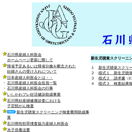
石川県産婦人科医会
新生児聴覚スクリーニ
ホームページ更新に際して
帰省予定あるいは帰省分娩を断念された
１
新生児聴覚スクリ
妊婦さんの受け入れについて
２
様式１ 新生児聴
日本産婦人科医会とは・・
３
様式２ 請求書
（E
・
石川県産婦人科医会役員一覧
４
様式３ 検査結果
・
石川県産婦人科医会の行事
いしかわプレ妊活健診助成事業
石川県妊産婦健康診査における
子宮頸がん検査
新生児聴覚スクリーニング検査費用助成事
業
石川県性犯罪捜査協力産婦人科医会
水子供養法要