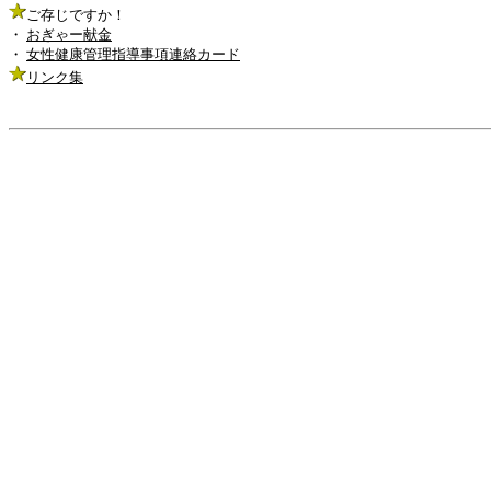
ご存じですか！
・
おぎゃー献金
・
女性健康管理指導事項連絡カード
リンク集