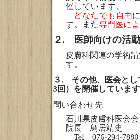
催しています。
どなたでも自由
す。また
専門医に
２. 医師向けの活
皮膚科関連の学術講
す。
３. その他、医会とし
3回）を開催していま
問い合わせ先
石川県皮膚科医会会
院長 鳥居靖史
Tel 076-294-7880