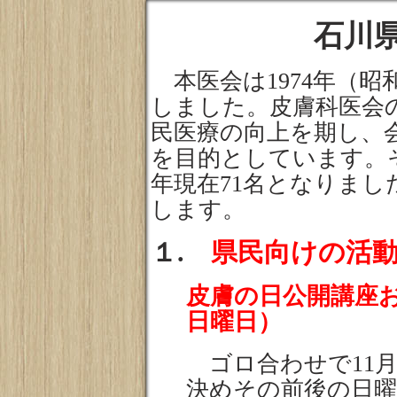
石川
本医会は1974年（昭和
しました。皮膚科医会
民医療の向上を期し、
を目的としています。そ
年現在71名となりま
します。
１.
県民向けの活
皮膚の日公開講座お
日曜日）
ゴロ合わせで11月
決めその前後の日曜